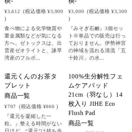
禊-
禊-
¥3,612
(税込価格
¥3,900
¥3,000
(税込価格
¥3,300
)
)
食べ物による化学物質や
『みそぎ石鹸』3個セッ
重金属類などが気になる
ト※単品での販売は行っ
方へ。ゼトックスは、出
ておりません。伊勢神宮
雲産ゼオライトと、諫早
の神域を流れる清流「五
湾産のフルボ...
十鈴川」の水...
還元くんのお茶タ
100%生分解性フェ
ブレット
ムケアパッド
21cm（羽なし）14
商品一覧
枚入り JIHE Eco
¥797
(税込価格
¥860
)
Flush Pad
『還元を凝縮した一
商品一覧
粒。』整える時間がない
日ほど、“還元”は持ち歩