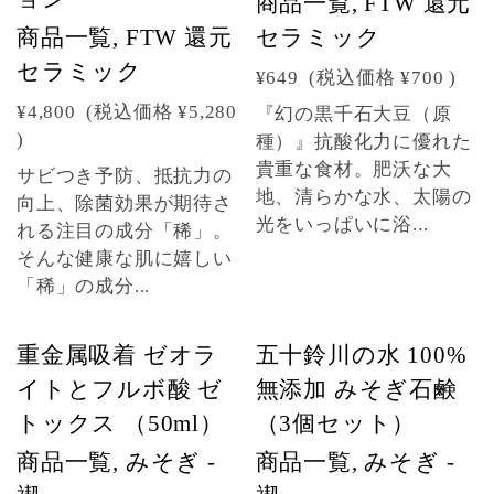
商品一覧, FTW 還元
商品一覧, FTW 還元
セラミック
セラミック
¥649
(税込価格
¥700
)
¥4,800
(税込価格
¥5,280
『幻の黒千石大豆（原
)
種）』抗酸化力に優れた
貴重な食材。肥沃な大
サビつき予防、抵抗力の
地、清らかな水、太陽の
向上、除菌効果が期待さ
光をいっぱいに浴...
れる注目の成分「稀」。
そんな健康な肌に嬉しい
「稀」の成分...
重金属吸着 ゼオラ
五十鈴川の水 100%
イトとフルボ酸 ゼ
無添加 みそぎ石鹸
トックス （50ml）
（3個セット）
商品一覧, みそぎ -
商品一覧, みそぎ -