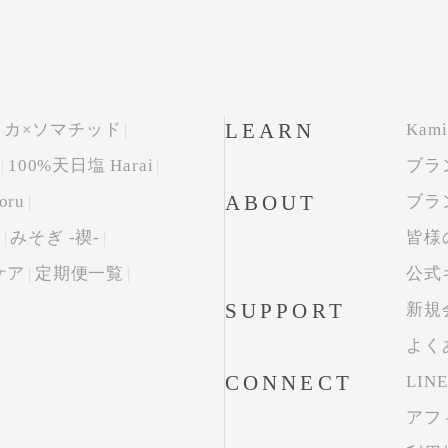
LEARN
リカ×ソマチッド
Kami
100%天日塩 Harai
ブラ
ABOUT
ru
ブラ
ク
みそぎ -禊-
皆様
ケア
定期便一覧
公式
SUPPORT
新規
よく
CONNECT
LINE
アフ