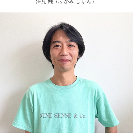
深見 純（ふかみ じゅん）