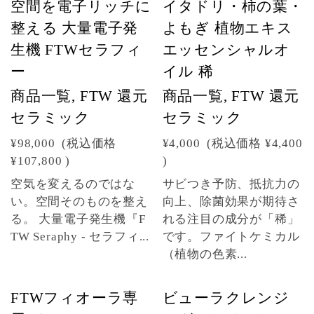
空間を電子リッチに
イタドリ・柿の葉・
整える 大量電子発
よもぎ 植物エキス
生機 FTWセラフィ
エッセンシャルオ
ー
イル 稀
商品一覧, FTW 還元
商品一覧, FTW 還元
セラミック
セラミック
¥98,000
(税込価格
¥4,000
(税込価格
¥4,400
¥107,800
)
)
空気を変えるのではな
サビつき予防、抵抗力の
い。空間そのものを整え
向上、除菌効果が期待さ
る。 大量電子発生機『F
れる注目の成分が「稀」
TW Seraphy - セラフィ...
です。ファイトケミカル
（植物の色素...
FTWフィオーラ専
ビューラクレンジ