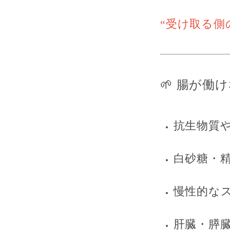
“受け取る側
🌱 腸が働
抗生物質
白砂糖・
慢性的な
肝臓・膵