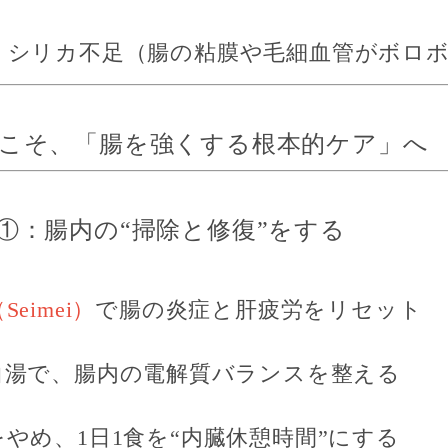
・シリカ不足
（腸の粘膜や毛細血管がボロ
ら今こそ、「腸を強くする根本的ケア」へ
①：
腸内の“掃除と修復”をする
eimei）
で腸の炎症と肝疲労をリセット
白湯で、腸内の電解質バランスを整える
をやめ、
1日1食を“内臓休憩時間”にする