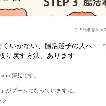
この記事をシェ
まくいかない、腸活迷子の人へ──
を取り戻す方法、あります
E store深見です。
活」がブームになっていますね。
ンク