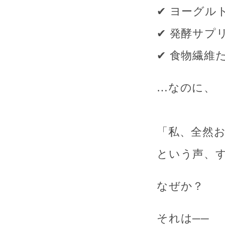
✔ ヨーグル
✔ 発酵サプ
✔ 食物繊維
…なのに、
「私、全然
という声、
なぜか？
それは──