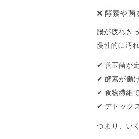
❌ 酵素や
腸が疲れき
慢性的に汚
✔ 善玉菌が
✔ 酵素が働
✔ 食物繊維
✔ デトック
つまり、い