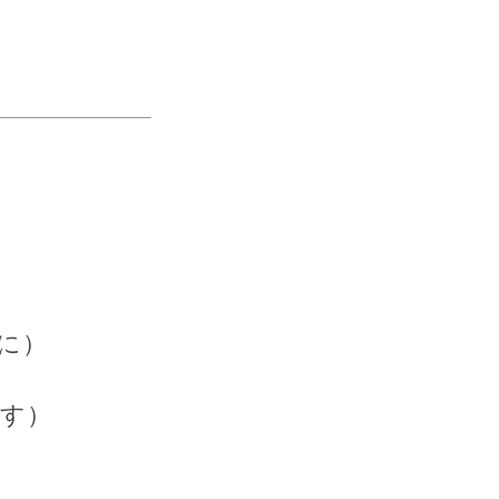
に）
す）