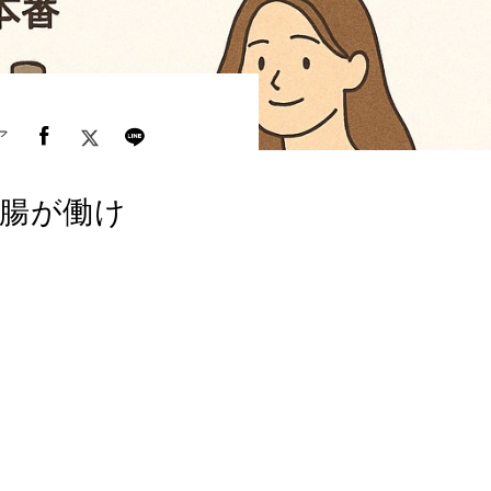
ア
“腸が働け