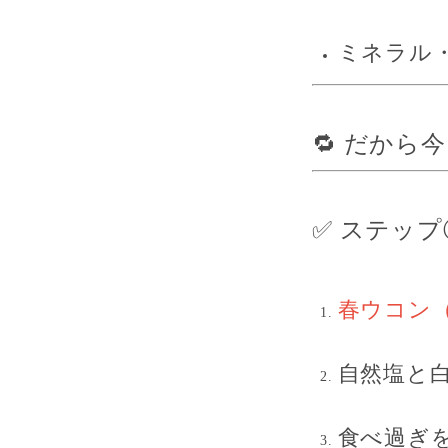
ミネラル
🔁 だか
✅ ステップ
春ウコン（S
自然塩と
食べ過ぎ