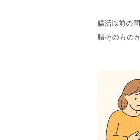
腸活以前の
腸そのもの