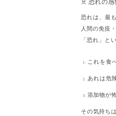
☠️ 恐れ
恐れは、最
人間の免疫
「恐れ」と
これを食
あれは危
添加物が
その気持ち