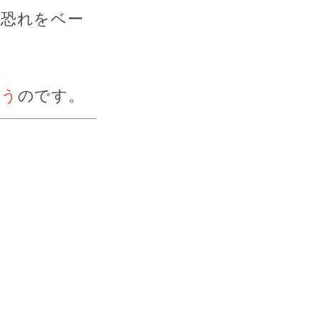
、恐れをベー
まう
のです。
。