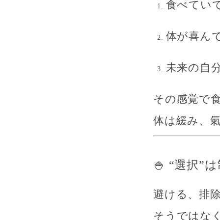
食べてい
体が喜ん
未来の自
その感覚で
体は緩み、
🍚 “選択
避ける、排除
そうではな