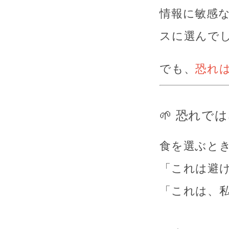
情報に敏感
スに選んで
でも、
恐れ
🌱 恐れで
食を選ぶと
「これは避
「これは、