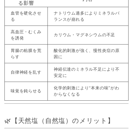
る影響
血管を硬化させ
ナトリウム過多によりミネラルバ
る
ランスが崩れる
高血圧・むくみ
カリウム・マグネシウムの不足
を誘発
胃腸の粘膜を荒
酸化的刺激が強く、慢性炎症の原
らす
因に
神経伝達のミネラル不足により不
自律神経を乱す
安定に
化学的刺激により“本来の味”がわ
味覚を鈍らせる
からなくなる
🌿【天然塩（自然塩）のメリット】