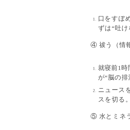
口をすぼ
ずは“吐け
④ 祓う（情
就寝前1時
が“脳の排
ニュース
スを切る
⑤ 水とミネ