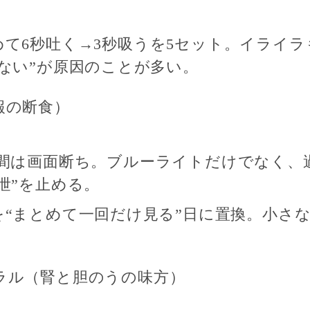
めて
6秒吐く→3秒吸うを5セット
。イライラ
ない”が原因のことが多い。
報の断食）
間は
画面断ち
。ブルーライトだけでなく、
泄”を止める
。
を“まとめて一回だけ見る”日に置換。小さ
。
ラル（腎と胆のうの味方）