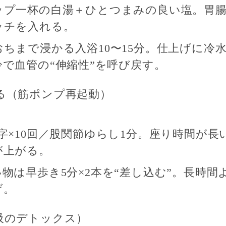
ップ一杯の
白湯＋ひとつまみの良い塩
。胃
ッチを入れる。
ちまで浸かる入浴10〜15分
。仕上げに冷水
で血管の“伸縮性”を呼び戻す。
る（筋ポンプ再起動）
字×10回／股関節ゆらし1分
。座り時間が長
が上がる。
い物は
早歩き5分×2本
を“差し込む”。長時間
げ。
吸のデトックス）