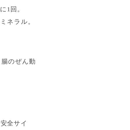
間に1回
。
はミネラル。
。腸のぜん動
“安全サイ