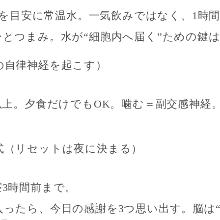
lを目安に
常温水
。一気飲みではなく、
1時
ひとつまみ
。水が“細胞内へ届く”ための鍵
の自律神経を起こす）
以上
。夕食だけでもOK。噛む＝副交感神経
。
式（リセットは夜に決まる）
寝3時間前まで
。
入ったら、
今日の感謝を3つ思い出す
。脳は