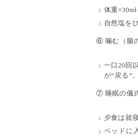
体重×30m
自然塩を
⑥ 噛む（腸
一口
20回
が“戻る”
⑦ 睡眠の儀
夕食は
就
ベッドに