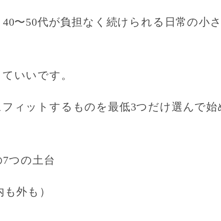
40〜50代が負担なく続けられる
日常の小
。
くていいです。
にフィットするものを最低3つだけ選んで
始
の7つの土台
内も外も）