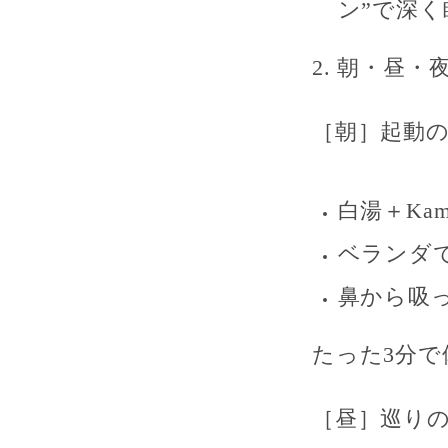
ン”で深く
2. 朝・昼
［朝］起動の
白湯＋Ka
ベランダ
鼻から吸
たった3分で
［昼］巡りの