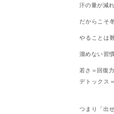
汗の量が減
だからこそ
やることは
溜めない習
若さ＝回復
デトックス
つまり「出せ