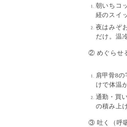
朝いちコ
経のスイ
夜は
みぞお
だけ。温冷
② めぐらせ
肩甲骨8の
けで体温
通勤・買
の積み上
③ 吐く（呼