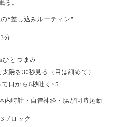
眠る。
・夜の“差し込みルーティン”
3分
miひとつまみ
で
太陽を30秒見る（目は細めて）
って
口から6秒吐く×5
体内時計・自律神経・腸が同時起動。
3ブロック