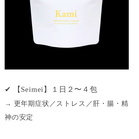
✔ 【Seimei】１日２〜４包
→ 更年期症状／ストレス／肝・腸・精
神の安定