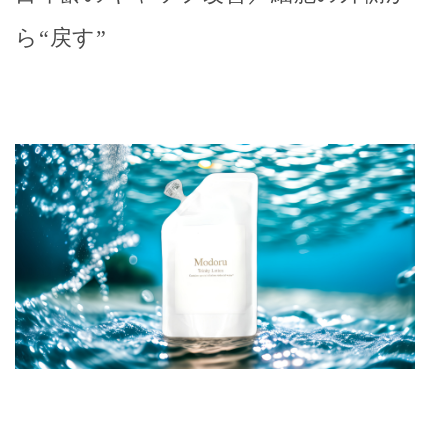
ら“戻す”