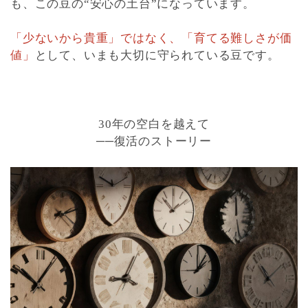
も、この豆の“安心の土台”になっています。
「少ないから貴重」ではなく、「育てる難しさが価
値」
として、いまも大切に守られている豆です。
30年の空白を越えて
──復活のストーリー