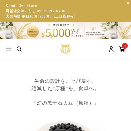
Kami - 神 - store
電話注文はこちら 050-8892-6738
営業時間 平日10:00-18:00（土日祝休み）
0
生命の設計を、呼び戻す。
絶滅した“原種”を、食卓へ。
『幻の黒千石大豆（原種）』