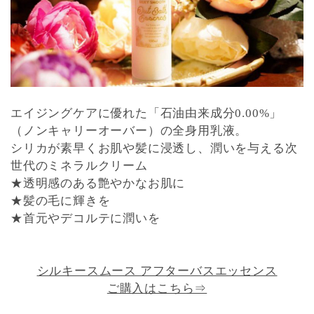
エイジングケアに優れた「石油由来成分0.00%」
（ノンキャリーオーバー）の全身用乳液。
シリカが素早くお肌や髪に浸透し、潤いを与える次
世代のミネラルクリーム
★透明感のある艶やかなお肌に
★髪の毛に輝きを
★首元やデコルテに潤いを
シルキースムース アフターバスエッセンス
ご購入はこちら⇒