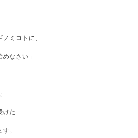
ギノミコトに、
治めなさい」
た
授けた
ます。