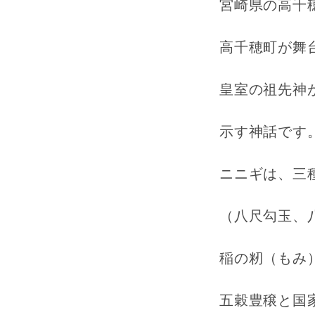
宮崎県の高千
高千穂町が舞
皇室の祖先神
示す神話です
ニニギは、三
（八尺勾玉、
稲の籾（もみ
五穀豊穣と国