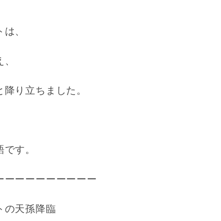
トは、
え、
と降り立ちました。
語です。
ーーーーーーーーーー
トの天孫降臨