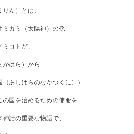
うりん）とは、
オミカミ（太陽神）の孫
ノミコトが、
まがはら）から
国（あしはらのなかつくに））
この国を治めるための使命を
本神話の重要な物語で、