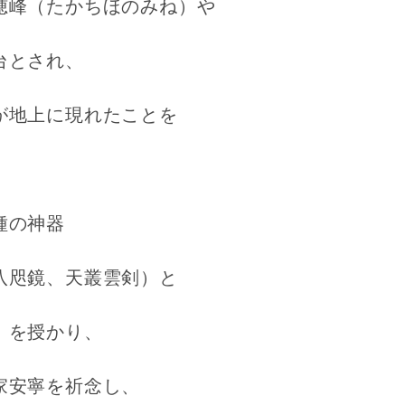
穂峰（たかちほのみね）や
台とされ、
が地上に現れたことを
。
種の神器
八咫鏡、天叢雲剣）と
）を授かり、
家安寧を祈念し、