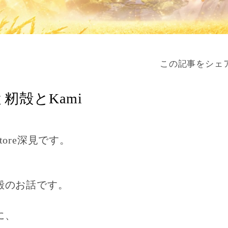
この記事をシェ
籾殻とKami
 store深見です。
殻のお話です。
に、